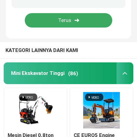
Mesin Busa Semprot Poliuretan
Mesin Semprot Poliurea
KATEGORI LAINNYA DARI KAMI
Kimia Poliurea
Mengangkat Platform Kerja
Mini Ekskavator Tinggi
(86)
Mesin Penyapu Jalan
Aksesori Peralatan Konstruksi
Kimia Poliuretan
Mesin Diesel 0.8ton
CE EURO5 Engine