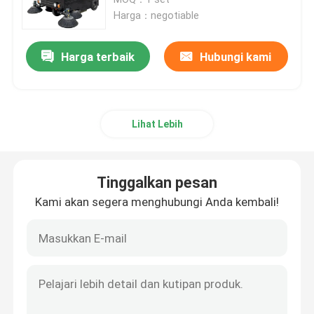
Harga：negotiable
Ekskavator Hidrolik Mini
Harga terbaik
Hubungi kami
Ekskavator Perayap Mini
Lihat Lebih
Mini Skid Steer Loader
Wheel Loader Kecil
Tinggalkan pesan
Kami akan segera menghubungi Anda kembali!
Mesin Pemotong Rumput Listrik Otomatis
Dumper Perayap Mini
Traktor Pertanian Pertanian