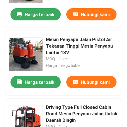
Harga terbaik
Hubungi kami
Wisata pabrik
Kontrol kualitas
Mesin Penyapu Jalan Pistol Air
Tekanan Tinggi Mesin Penyapu
Hubungi kami
Lantai 48V
MOQ：1 set
Harga：negotiable
Berita
Harga terbaik
Hubungi kami
Quote request suatu
Mini Ekskavator Tinggi
Driving Type Full Closed Cabin
Road Mesin Penyapu Jalan Untuk
Daerah Dingin
Excavator hidraulik kecil
MOQ：1 set