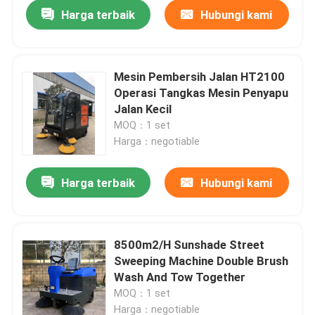
Harga terbaik
Hubungi kami
Mesin Pembersih Jalan HT2100
Operasi Tangkas Mesin Penyapu
Jalan Kecil
MOQ：1 set
Harga：negotiable
Harga terbaik
Hubungi kami
Rumah
8500m2/H Sunshade Street
Sweeping Machine Double Brush
Produk
Wash And Tow Together
MOQ：1 set
Tentang kita
Harga：negotiable