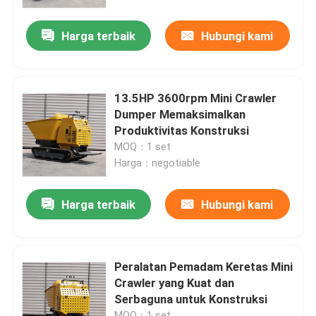
Harga terbaik
Hubungi kami
Wisata pabrik
Kontrol kualitas
13.5HP 3600rpm Mini Crawler
Dumper Memaksimalkan
Hubungi kami
Produktivitas Konstruksi
MOQ：1 set
Harga：negotiable
Berita
Harga terbaik
Hubungi kami
Quote request suatu
Mini Ekskavator Tinggi
Peralatan Pemadam Keretas Mini
Crawler yang Kuat dan
Serbaguna untuk Konstruksi
Excavator hidraulik kecil
MOQ：1 set