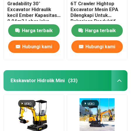
Gradability 30°
6T Crawler Hightop
Excavator Hidraulik
Excavator Mesin EPA
kecil Ember Kapasitas
Dilengkapi Untuk
0,04m3 Lebar jalur
Pekerjaan Produktif
180mm
Harga terbaik
Harga terbaik
Hubungi kami
Hubungi kami
Ekskavator Hidrolik Mini
(33)