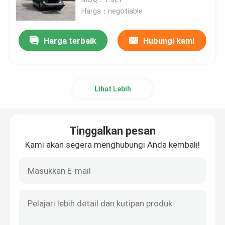
Harga：negotiable
Ekskavator Hidrolik Mini
Harga terbaik
Hubungi kami
Ekskavator Perayap Mini
Lihat Lebih
Mini Skid Steer Loader
Wheel Loader Kecil
Tinggalkan pesan
Kami akan segera menghubungi Anda kembali!
Mesin Pemotong Rumput Listrik Otomatis
Dumper Perayap Mini
Traktor Pertanian Pertanian