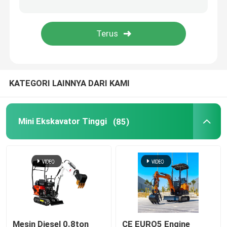
Mesin Busa Semprot Poliuretan
Mesin Semprot Poliurea
KATEGORI LAINNYA DARI KAMI
Kimia Poliurea
Mengangkat Platform Kerja
Mini Ekskavator Tinggi
(85)
Mesin Penyapu Jalan
Aksesori Peralatan Konstruksi
Kimia Poliuretan
Mesin Diesel 0.8ton
CE EURO5 Engine