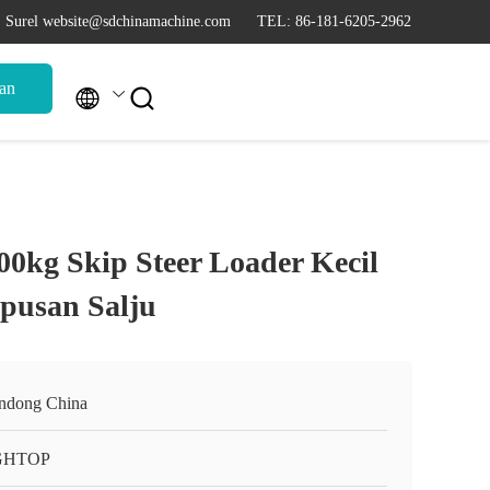
Surel website@sdchinamachine.com
TEL: 86-181-6205-2962
an


00kg Skip Steer Loader Kecil
pusan Salju
ndong China
GHTOP