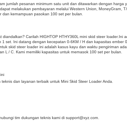
dalam jumlah pesanan minimum satu unit dan ditawarkan dengan harga y
an dapat melakukan pembayaran melalui Western Union, MoneyGram, T
r dan kemampuan pasokan 100 set per bulan.
 diandalkan? Carilah HIGHTOP HTHY360L mini skid steer loader.Ini a
m 1 set. Ini datang dengan kecepatan 0-6KM / H dan kapasitas ember 0
uk skid steer loader ini adalah kasus kayu dan waktu pengiriman ad
dan L / C. Kami memiliki kapasitas untuk memasok 100 set per bulan.
ini
eknis dan layanan terbaik untuk Mini Skid Steer Loader Anda.
hubungi tim dukungan teknis kami di support@xyz.com.