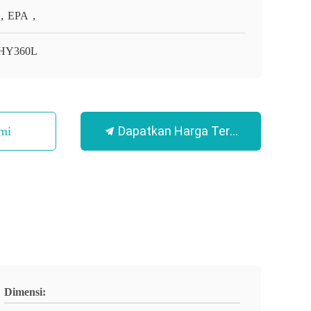
，EPA，
HY360L
Dapatkan Harga Terbaik
mi
Dimensi: