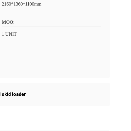
2160*1360*1100mm
MOQ:
1 UNIT
 skid loader