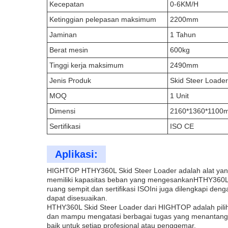
Kecepatan
0-6KM/H
Ketinggian pelepasan maksimum
2200mm
Jaminan
1 Tahun
Berat mesin
600kg
Tinggi kerja maksimum
2490mm
Jenis Produk
Skid Steer Loader
MOQ
1 Unit
Dimensi
2160*1360*1100
Sertifikasi
ISO CE
Aplikasi:
HIGHTOP HTHY360L Skid Steer Loader adalah alat yang id
memiliki kapasitas beban yang mengesankanHTHY360L d
ruang sempit.dan sertifikasi ISOIni juga dilengkapi deng
dapat disesuaikan.
HTHY360L Skid Steer Loader dari HIGHTOP adalah pilih
dan mampu mengatasi berbagai tugas yang menantangDen
baik untuk setiap profesional atau penggemar.