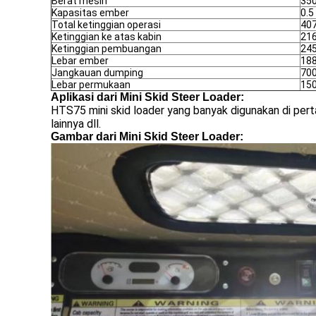
Berat mesin
35
Kapasitas ember
0.5
Total ketinggian operasi
40
Ketinggian ke atas kabin
21
Ketinggian pembuangan
24
Lebar ember
18
Jangkauan dumping
70
Lebar permukaan
15
Aplikasi dari Mini Skid Steer Loader:
HTS75 mini skid loader yang banyak digunakan di pertan
lainnya dll.
Gambar dari Mini Skid Steer Loader: