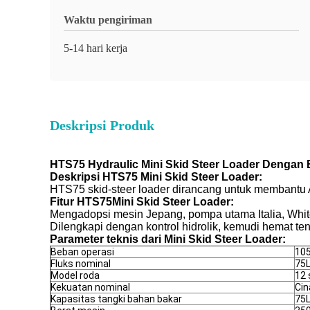
Waktu pengiriman
5-14 hari kerja
Deskripsi Produk
HTS75 Hydraulic Mini Skid Steer Loader Dengan 
Deskripsi HTS75 Mini Skid Steer Loader:
HTS75 skid-steer loader dirancang untuk membantu
Fitur HT
S75
Mini Skid Steer Loader:
Mengadopsi mesin Jepang, pompa utama Italia, White m
Dilengkapi dengan kontrol hidrolik, kemudi hemat t
Parameter teknis dari Mini Skid Steer Loader:
Beban operasi
10
Fluks nominal
75
Model roda
12 
Kekuatan nominal
Cin
Kapasitas tangki bahan bakar
75