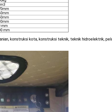
00kg
 m3
70mm
60mm
50mm
80mm
0 mm
00 mm
ian, konstruksi kota, konstruksi teknik, teknik hidroelektrik, p