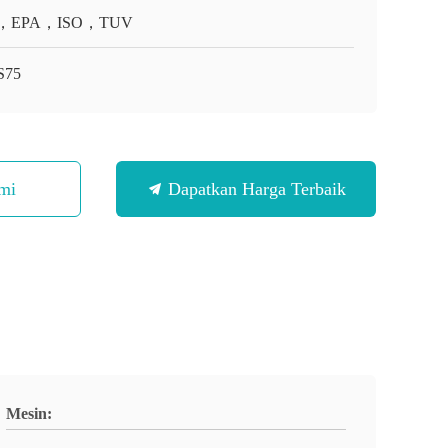
，EPA，ISO，TUV
S75
mi
Dapatkan Harga Terbaik
Mesin: