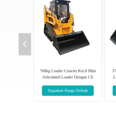
700kg Loader Crawler Kecil Mini
37
Articulated Loader Dengan CE
L
Euro 5 Engine HTS45
Dapatkan Harga Terbaik