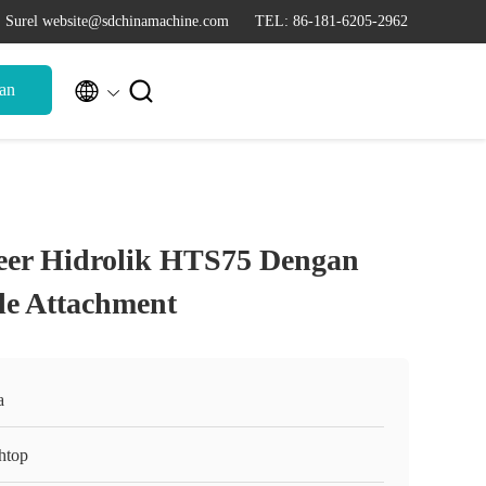
Surel website@sdchinamachine.com
TEL: 86-181-6205-2962


an
eer Hidrolik HTS75 Dengan
le Attachment
a
htop