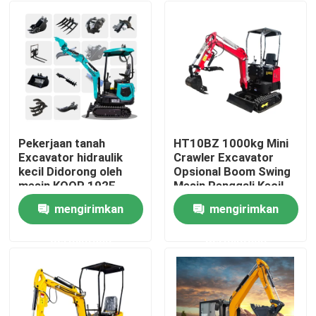
Pekerjaan tanah
HT10BZ 1000kg Mini
Excavator hidraulik
Crawler Excavator
kecil Didorong oleh
Opsional Boom Swing
mesin KOOP 192F
Mesin Penggali Kecil
mengirimkan
mengirimkan
Rumah
permintaan
permintaan
Produk
Tentang kita