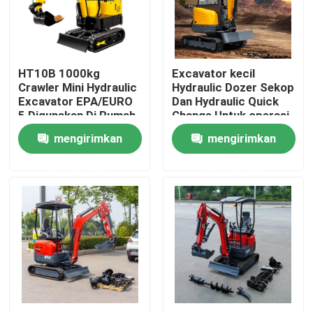
Wisata pabrik
HT10B 1000kg
Excavator kecil
Kontrol kualitas
Crawler Mini Hydraulic
Hydraulic Dozer Sekop
Excavator EPA/EURO
Dan Hydraulic Quick
5 Digunakan Di Rumah
Change Untuk operasi
Hubungi kami
yang mudah
mengirimkan
mengirimkan
permintaan
permintaan
Berita
Quote request suatu
Mini Ekskavator Tinggi
Excavator hidraulik kecil