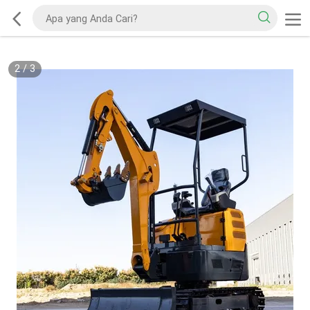
2
/
3