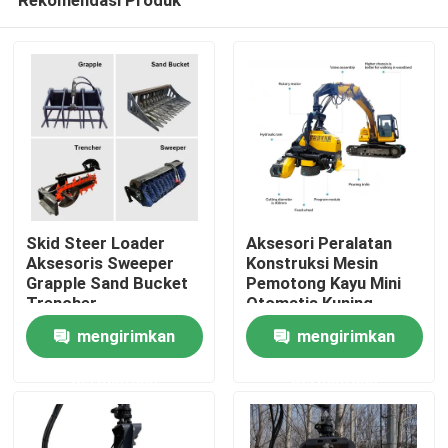
Skid Steer Loader
Aksesori Peralatan
Aksesoris Sweeper
Konstruksi Mesin
Grapple Sand Bucket
Pemotong Kayu Mini
Trencher
Otomatis Kuning
Rumah
mengirimkan
mengirimkan
permintaan
permintaan
Produk
Tentang kita