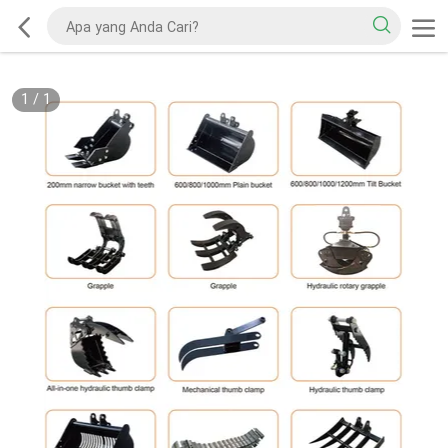
1
/
1