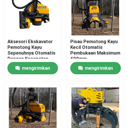
Wisata pabrik
Kontrol kualitas
Aksesori Ekskavator
Pisau Pemotong Kayu
Pemotong Kayu
Kecil Otomatis
Hubungi kami
Sepenuhnya Otomatis
Pembukaan Maksimum
Dengan Kecepatan
490mm
Pengumpanan 4m/S
mengirimkan
mengirimkan
Berita
permintaan
permintaan
Quote request suatu
Mini Ekskavator Tinggi
Excavator hidraulik kecil