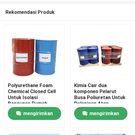
Rekomendasi Produk
Polyurethane Foam
Kimia Cair dua
Chemical Closed Cell
komponen Pelarut
Rumah
Untuk Isolasi
Busa Poliuretan Untuk
Bangunan Rumah
Pelapisan Atap
mengirimkan
mengirimkan
Produk
permintaan
permintaan
Tentang kita