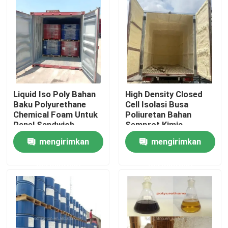
Wisata pabrik
Kontrol kualitas
Hubungi kami
Liquid Iso Poly Bahan
High Density Closed
Baku Polyurethane
Cell Isolasi Busa
Chemical Foam Untuk
Poliuretan Bahan
Panel Sandwich
Semprot Kimia
Berita
Berkelanjutan
mengirimkan
mengirimkan
Quote request suatu
permintaan
permintaan
Mini Ekskavator Tinggi
Excavator hidraulik kecil