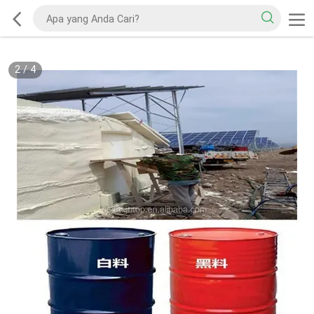
2
/
4