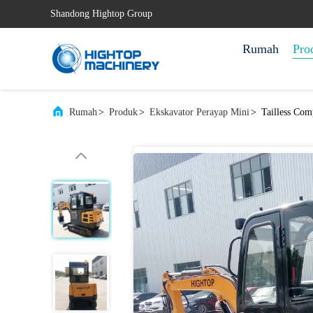
Shandong Hightop Group
Rumah
Pro
Rumah
>
Produk
>
Ekskavator Perayap Mini
>
Tailless Com