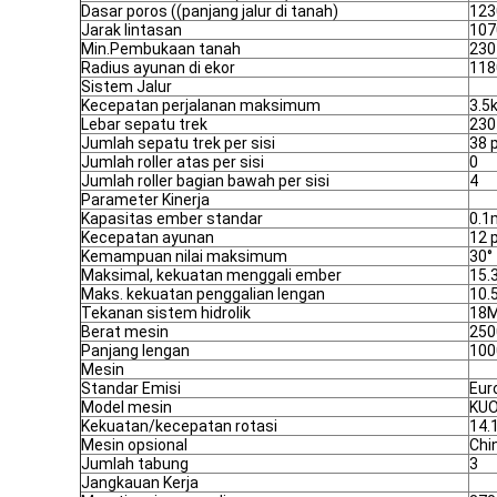
Dasar poros ((panjang jalur di tanah)
12
Jarak lintasan
10
Min.Pembukaan tanah
23
Radius ayunan di ekor
11
Sistem Jalur
Kecepatan perjalanan maksimum
3.5
Lebar sepatu trek
23
Jumlah sepatu trek per sisi
38 
Jumlah roller atas per sisi
0
Jumlah roller bagian bawah per sisi
4
Parameter Kinerja
Kapasitas ember standar
0.1
Kecepatan ayunan
12 
Kemampuan nilai maksimum
30°
Maksimal, kekuatan menggali ember
15.
Maks. kekuatan penggalian lengan
10.
Tekanan sistem hidrolik
18
Berat mesin
250
Panjang lengan
10
Mesin
Standar Emisi
Eur
Model mesin
KU
Kekuatan/kecepatan rotasi
14.
Mesin opsional
Chi
Jumlah tabung
3
Jangkauan Kerja