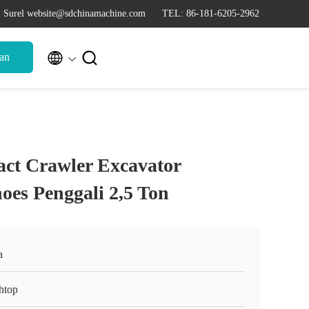
Surel website@sdchinamachine.com
TEL: 86-181-6205-2962


an
act Crawler Excavator
oes Penggali 2,5 Ton
a
htop