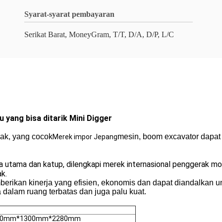
Syarat-syarat pembayaran
Serikat Barat, MoneyGram, T/T, D/A, D/P, L/C
u yang bisa ditarik Mini Digger
pak, yang cocok
mesin, boom excavator dapat 
Merek impor Jepang
utama dan katup, dilengkapi merek internasional penggerak motor
ak.
erikan kinerja yang efisien, ekonomis dan dapat diandalkan un
dalam ruang terbatas dan juga palu kuat.
70mm*1300mm*2280mm