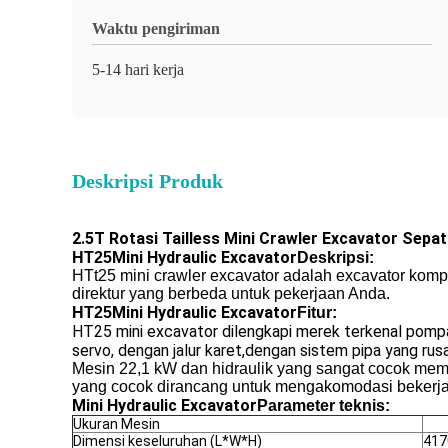
Waktu pengiriman
5-14 hari kerja
Deskripsi Produk
2.5T Rotasi Tailless Mini Crawler Excavator Sepat
Mini Hydraulic Excavator
HT25
Deskripsi:
HTt25 mini crawler excavator adalah excavator kom
direktur yang berbeda untuk pekerjaan Anda.
Mini Hydraulic Excavator
HT25
Fitur:
HT25 mini excavator dilengkapi merek terkenal pompa 
servo, dengan jalur karet,dengan sistem pipa yang rus
Mesin 22,1 kW dan hidraulik yang sangat cocok memb
yang cocok dirancang untuk mengakomodasi bekerja 
Mini Hydraulic Excavator
Parameter teknis:
Ukuran Mesin
Dimensi keseluruhan (L*W*H)
41