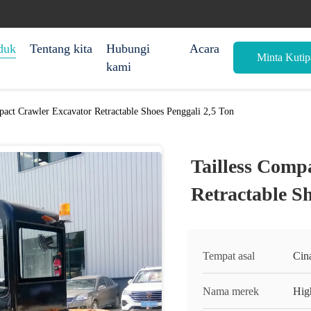
duk
Tentang kita
Hubungi
Acara
Minta Kutip
kami
pact Crawler Excavator Retractable Shoes Penggali 2,5 Ton
Tailless Comp
Retractable Sh
Tempat asal
Cin
Nama merek
Hig