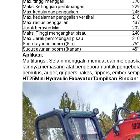
Max. tinggi menggali
37
Maks. Ketinggian pembuangan
22
Max. kedalaman penggalian
24
Max. kedalaman penggalian vertikal
21
Max. radius penggalian
43
Jarak berayun Min
20
Maks. Tinggi mengangkat pisau
24
Max. Jarak pemotongan pisau
31
Sudut ayunan boom ((Kiri)
75°
Sudut ayunan boom ((kanan)
45°
Aplikasi:
Multifungsi: Selain menggali, memuat dan melepaskan
lainnya:memasang alat pengeboran untuk pengebor
pemutus, auger, grippers, rakes, rippers, ember sempi
Mini Hydraulic Excavator
HT25
Tampilkan Rincian: