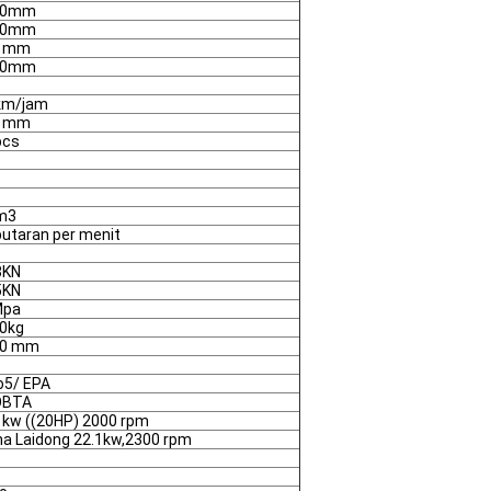
30mm
70mm
0 mm
80mm
km/jam
0 mm
pcs
m3
putaran per menit
3KN
5KN
Mpa
0kg
00 mm
o5/ EPA
OBTA
1kw ((20HP) 2000 rpm
na Laidong 22.1kw,2300 rpm