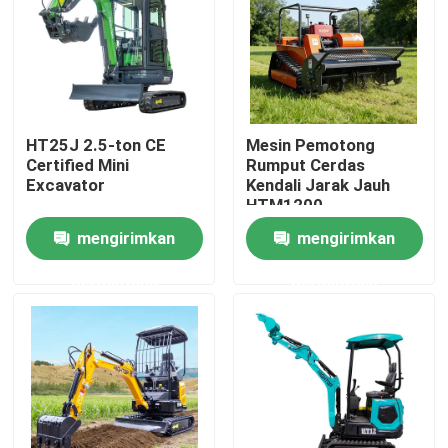
Wisata pabrik
Kontrol kualitas
HT25J 2.5-ton CE
Mesin Pemotong
Certified Mini
Rumput Cerdas
Hubungi kami
Excavator
Kendali Jarak Jauh
HTM1200
mengirimkan
mengirimkan
Berita
permintaan
permintaan
Quote request suatu
Mini Ekskavator Tinggi
Excavator hidraulik kecil