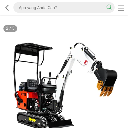
2
/
5