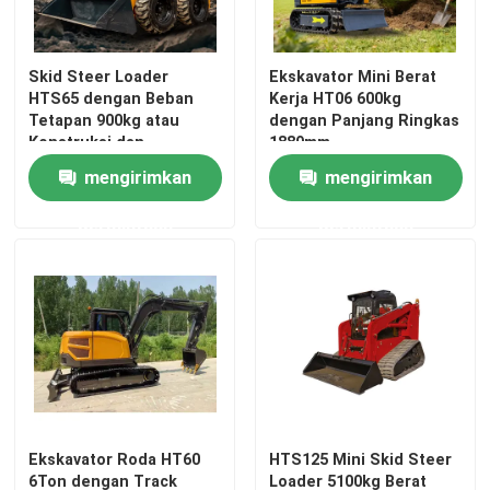
Wisata pabrik
Skid Steer Loader
Ekskavator Mini Berat
HTS65 dengan Beban
Kerja HT06 600kg
Tetapan 900kg atau
dengan Panjang Ringkas
Kontrol kualitas
Konstruksi dan
1889mm
Lansekap
mengirimkan
mengirimkan
Hubungi kami
permintaan
permintaan
Berita
Quote request suatu
Mini Ekskavator Tinggi
Ekskavator Roda HT60
HTS125 Mini Skid Steer
Excavator hidraulik kecil
6Ton dengan Track
Loader 5100kg Berat