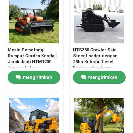
Mesin Pemotong
HTS380 Crawler Skid
Rumput Cerdas Kendali
Steer Loader dengan
Jarak Jauh HTM1200
23hp Kubota Diesel
dengan Lebar
Engine, wheelbase
Pemotongan 1,2m
636mm, dan
mengirimkan
mengirimkan
Multifunctional
Attachment System
permintaan
permintaan
Rumah
Produk
Tentang kita